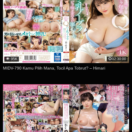
95K
02:30:00
MIDV-790 Kamu Pilih Mana, Tocil Apa Tobrut? – Himari