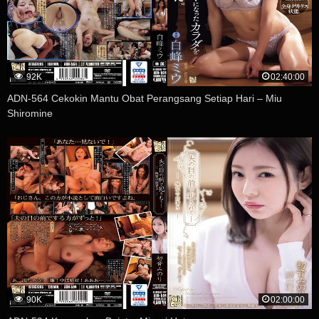
92K
02:40:00
ADN-564 Cekokin Mantu Obat Perangsang Setiap Hari – Miu
Shiromine
90K
02:00:00