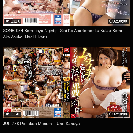
132K
02:00:00
SONE-054 Beraninya Ngintip, Sini Ke Apartemenku Kalau Berani –
Aka Asuka, Nagi Hikaru
116K
02:40:09
JUL-788 Ponakan Mesum – Uno Kanaya