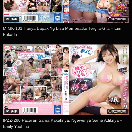
94K
02:00:00
MIMK-101 Hanya Bapak Yg Bisa Membuatku Tergila-Gila – Eimi
Fukada
94K
02:00:00
IPZZ-280 Pacaran Sama Kakaknya, Ngewenya Sama Adiknya –
Emily Yuuhina