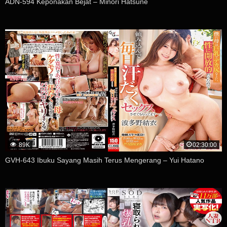
ADN-594 Keponakan Bejat – Minori Hatsune
89K
02:30:00
GVH-643 Ibuku Sayang Masih Terus Mengerang – Yui Hatano