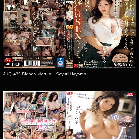
141K
01:58:39
JUQ-439 Digoda Mertua – Sayuri Hayama