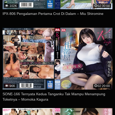
102K
02:30:00
IPX-806 Pengalaman Pertama Crot Di Dalam – Miu Shiromine
96K
02:20:00
SONE-166 Ternyata Kedua Tanganku Tak Mampu Menampung
Toketnya – Momoka Kagura